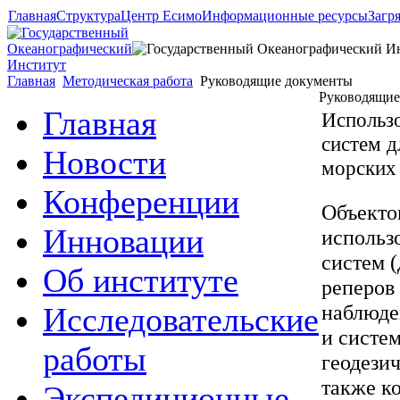
Главная
Структура
Центр Есимо
Информационные ресурсы
Загр
Главная
Методическая работа
Руководящие документы
Руководящие
Главная
Использ
систем д
Новости
морских
Конференции
Объекто
Инновации
использ
систем 
Об институте
реперов
наблюде
Исследовательские
и систе
работы
геодези
также к
Экспедиционные