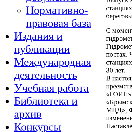
Выпуск 
Нормативно-
станциях
берегов
правовая база
С момент
Издания и
гидромет
Гидромет
публикации
постах. 
Международная
станциях
30 лет.
деятельность
В насто
Учебная работа
преемств
«ГОИН»,
Библиотека и
«Крымс
МЦД», Ф
архив
изменени
Конкурсы
Наставле