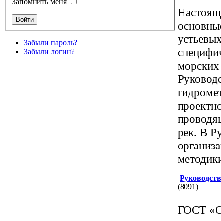
Запомнить меня
Настоящ
основны
устьевых
Забыли пароль?
специфич
Забыли логин?
морских
Руководс
гидромет
проектно
проводящ
рек. В Р
организа
методики
Руководств
(8091)
ГОСТ «О