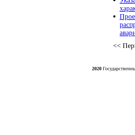
Указ
хара
Прое
расп
авар
<<
Пер
2020
Государственн