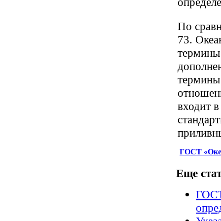
определ
По срав
73. Океа
термины
дополнен
термины
отношени
входит в
стандарт
приливн
ГОСТ «Океа
Еще стат
ГОСТ
опре