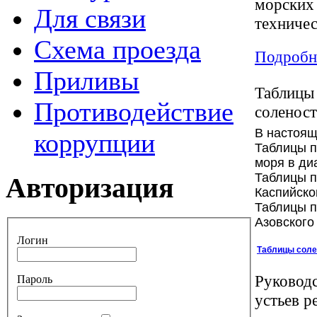
морских 
Для связи
техничес
Схема проезда
Подробне
Приливы
Таблицы 
Противодействие
соленост
В настоящ
коррупции
Таблицы п
моря в ди
Таблицы п
Авторизация
Каспийско
Таблицы п
Азовского
Логин
Таблицы соле
Руковод
Пароль
устьев р