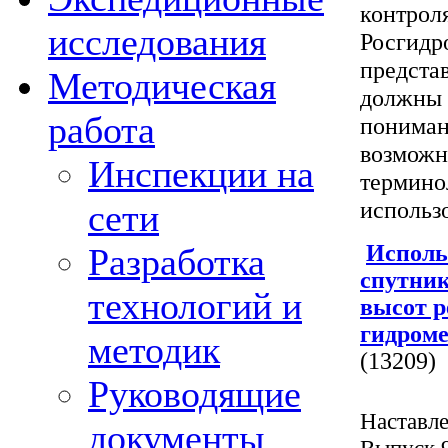
контрол
исследования
Росгидр
предста
Методическая
должны 
работа
пониман
возможн
Инспекции на
термино
использ
сети
Исполь
Разработка
спутник
технологий и
высот р
гидром
методик
(13209)
Руководящие
Наставле
документы