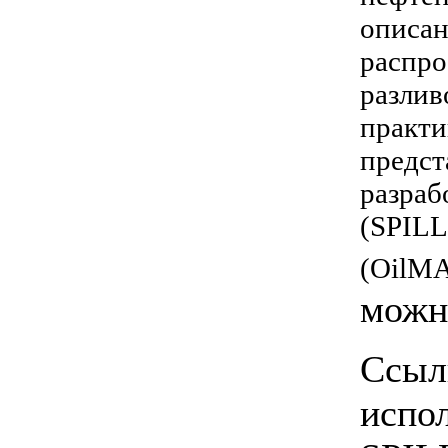
описан
распро
разлив
практи
предст
разра
(SPIL
(OilM
мож
Ссыл
испо