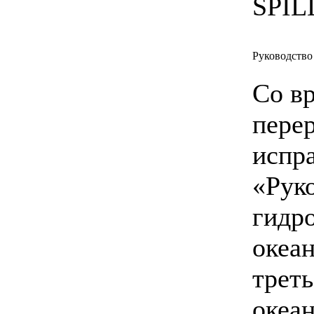
SPI
Руководство
Со вр
пере
испр
«Рук
гидр
океа
треть
океа