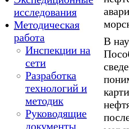
авари
исследования
морск
Методическая
работа
В на
Инспекции на
Посо
сети
свед
Разработка
пони
технологий и
карт
методик
нефт
Руководящие
после
документы