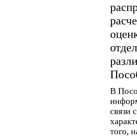
расп
расч
оцен
отде
разл
Посо
В Пос
информ
связи 
характ
того, 