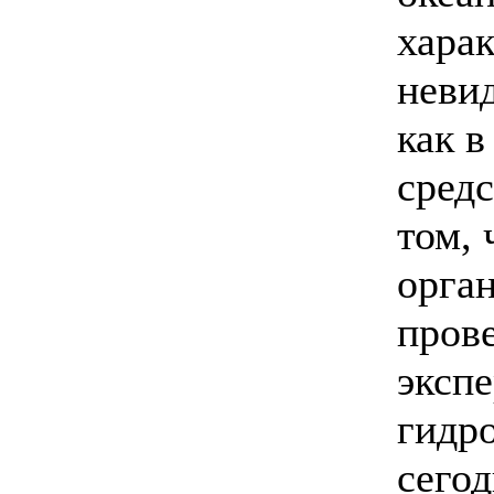
хара
неви
как в
средс
том, 
орга
пров
эксп
гидр
сего