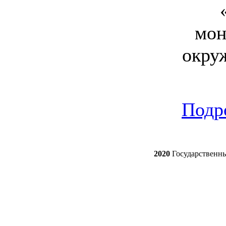
мон
окру
Подро
2020
Государственн