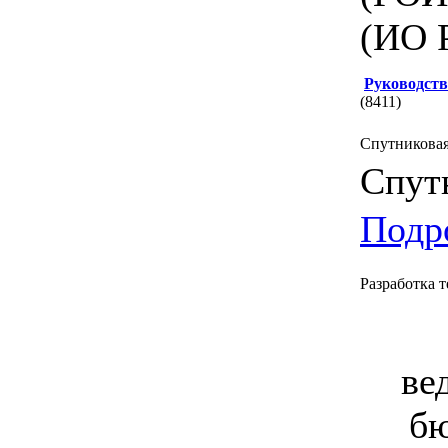
(ИО 
Руководств
(8411)
Спутниковая
Спут
Подро
Разработка 
ве
бю