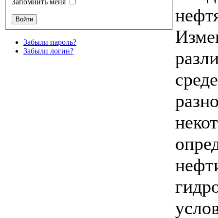
Запомнить меня
нефтя
Изме
Забыли пароль?
Забыли логин?
разл
среде
разн
неко
опре
нефт
гидр
усло