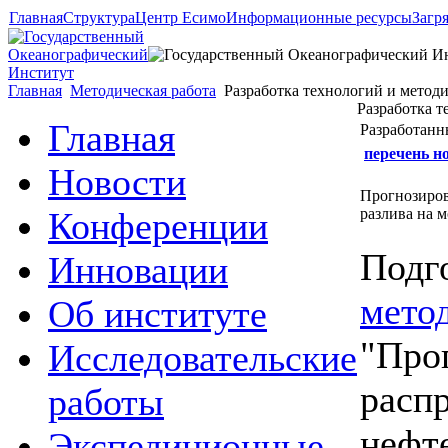
Главная
Структура
Центр Есимо
Информационные ресурсы
Загр
Главная
Методическая работа
Разработка технологий и метод
Разработка т
Главная
Разработанн
перечень н
Новости
Прогнозиров
Конференции
разлива на 
Подг
Инновации
мето
Об институте
"Про
Исследовательские
расп
работы
нефт
Экспедиционные