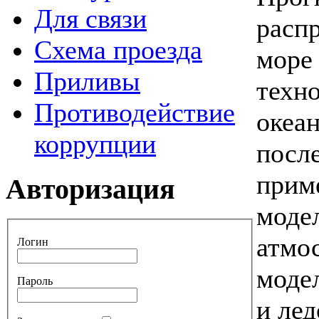
Для связи
расп
Схема проезда
море
Приливы
техн
Противодействие
океа
коррупции
посл
прим
Авторизация
моде
атмо
Логин
моде
Пароль
и ле