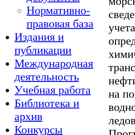
морс
Нормативно-
свед
правовая база
учет
Издания и
опре
публикации
хими
Международная
тран
деятельность
нефт
Учебная работа
на по
Библиотека и
водн
архив
ледо
Конкурсы
Прог