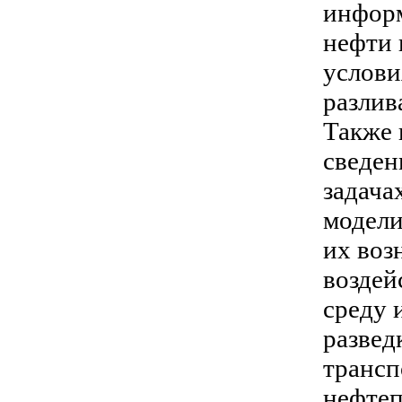
информ
нефти 
услови
разлив
Также 
сведен
задача
модели
их воз
воздей
среду 
развед
трансп
нефтеп