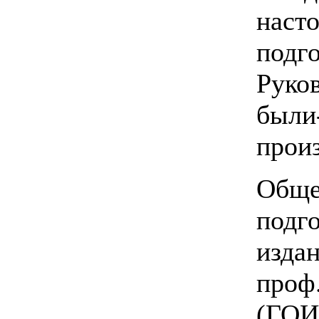
наст
подго
Руков
были
прои
Обще
подго
издан
проф
(ГОИН