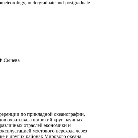
drometeorology, undergraduate and postgraduate
.Ф.Сычева
ференции по прикладной океанографии,
адов охватывала широкий круг научных
различных отраслей экономики и
 эксплуатацией мостового перехода через
ке и других районах Мирового океана.