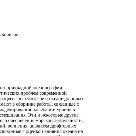
.Борисова
по прикладной океанографии,
актических проблем современной
роцессы в атмосфере и океане до новых
мают в сборнике работы, связанные с
 моделированию колебаний уровня в
емешивания. Эти и некоторые другие
ого обеспечения морской деятельности.
ний, волнения, анализом дрифтерных
связанные с оценкой влияния океана на