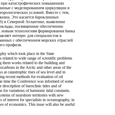
й при катастрофических повышениях
язанные с моделированием циркуляции в
еорологических условий. Вместе с тем,
кеана. Это касается бароклинных
В) в Северной Атлантике, выявление
 доклады, посвященные обеспечению
, новым технологиям формирования банка
вляет интерес для специалистов в
занных с обеспечением морских отраслей
ого профиля.
phy which took place in the State
 related to wide range of scientific problems
g them works related to the building and
rocarbons in the Arctic and other areas of the
 at catastrophic rises of sea level and in
ing recent methods for evaluation of oil
same time the Conference was informed of some
description of baroclinic tides and of
 for variations of harmonic tidal constants.
ystems of nearshore territories with new
f interest for specialists in oceanography, in
es of economics. This issue will also be useful