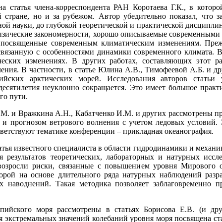
а статья члена-корреспондента РАН Коротаева Г.К., в которо
й стране, но и за рубежом. Автор убедительно показал, что
ной науки, до глубокой теоретической и практической дисципли
изические закономерности, хорошо описываемые современными
 посвященные современным климатическим изменениям. Прежд
связанную с особенностями динамики современного климата. В
еских изменениях. В других работах, составляющих этот ра
ения. В частности, в статье Юлина А.В., Тимофеевой А.Б. и др
ийских арктических морей. Исследования авторов статьи у
десятилетия неуклонно сокращается. Это имеет большое практи
го пути.
.М. и Вражкина А.Н., Кабатченко И.М. и других рассмотрены п
е и прогнозом ветрового волнения с учетом ледовых условий
ветствуют тематике конференции – прикладная океанография.
атья известного специалиста в области гидродинамики и механ
я результатов теоретических, лабораторных и натурных иссл
возросли риски, связанные с повышением уровня Мирового о
торой на основе длительного ряда натурных наблюдений разр
 наводнений. Такая методика позволяет заблаговременно п
ийского моря рассмотрены в статьях Борисова Е.В. (и дру
 экстремальных значений колебаний уровня моря посвящена стат