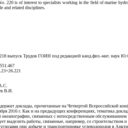
o. 220 is of interest to specialists working in the field of marine hy
e and related disciplines.
218 выпуск Трудов ГОИН под редакцией канд.физ.-мат. наук Ю
551.467
.23+26.221
А.С.
ев В.И.
ержит доклады, прочитанные на Четвертой Всероссийской кон
бря 2016 г. Как и на предыдущих конференциях, тематика докл
 океанографии, связанных с непосредственным обслуживанием 
ует выделить работы, связанные, например, со строительством и
угрозами при добыче и транспортировке углеводородов в Аркти