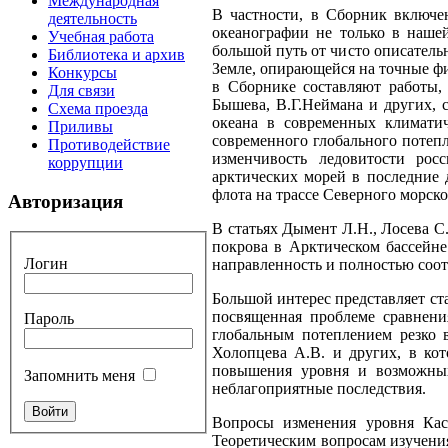
Международная
В частности, в Cборник включен
деятельность
океанографии не только в наше
Учебная работа
большой путь от чисто описатель
Библиотека и архив
Земле, опирающейся на точные ф
Конкурсы
в Сборнике составляют работы,
Для связи
Бышева, В.Г.Неймана и других, 
Схема проезда
океана в современных климатич
Приливы
современного глобального потепл
Противодействие
изменчивость ледовитости росс
коррупции
арктических морей в последние 
флота на трассе Северного морско
Авторизация
В статьях Дымент Л.Н., Лосева С
покрова в Арктическом бассейн
Логин
направленность и полностью соот
Большой интерес представляет ст
посвященная проблеме сравнени
Пароль
глобальным потеплением резко 
Холопцева А.В. и других, в ко
повышения уровня и возможных
Запомнить меня
неблагоприятные последствия.
Вопросы изменения уровня Касп
Теоретическим вопросам изучения