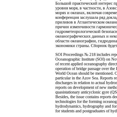
Большой практический интерес п
уровня моря, в частности, в Азо
морях и океанах, включая соврем
конференция заслушала ряд докла
приливов в Атлантическом океан
причин изменчивости гармоничес
гидрометеорологической безопас
океанографических данных и нек
области океанографии, гидродина
экономики страны. Сборник будет
SOI Proceedings № 218 includes repo
Oceanographic Institute (SOI) on Nove
of recent applied oceanography direc
operation of bridge passage over the K
World Ocean should be mentioned. Of c
particular in the Azov Sea. Reports r
discharges in relation to actual hydr
reports on development of new methods
quasistationary anticyclonic gyre (QS
Besides, the issue contains reports d
technologies for the forming oceanog
hydrodynamics, hydrography and for spe
for students and postgraduates of hyd