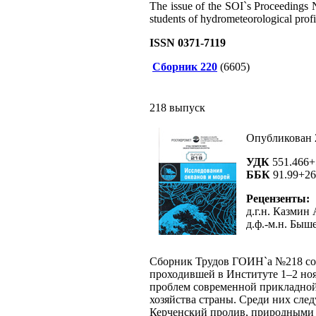
The issue of the SOI`s Proceedings N
students of hydrometeorological profil
ISSN 0371-7119
Сборник 220
(6605)
218 выпуск
Опубликован 
УДК
551.466+
ББК
91.99+26
Рецензенты:
д.г.н. Казмин 
д.ф.-м.н. Быш
Сборник Трудов ГОИН`а №218 сод
проходившей в Институте 1–2 ноя
проблем современной прикладной
хозяйства страны. Среди них след
Керченский пролив, природными 