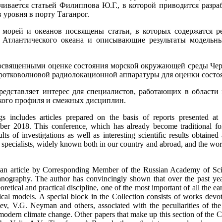
нчивается статьей Филиппова Ю.Г., в которой приводится разр
 уровня в порту Таганрог.
морей и океанов посвящены статьи, в которых содержатся ре
 Атлантического океана и описывающие результаты модельн
посвященными оценке состояния морской окружающей среды Черн
ротковолновой радиолокационной аппаратуры для оценки состо
дставляет интерес для специалистов, работающих в области 
кого профиля и смежных дисциплин.
gs includes articles prepared on the basis of reports presented a
er 2018. This conference, which has already become traditional f
s of investigations as well as interesting scientific results obtained 
specialists, widely known both in our country and abroad, and the work 
udes an article by Corresponding Member of the Russian Academy of 
anography. The author has convincingly shown that over the past y
oretical and practical discipline, one of the most important of all the ea
al models. A special block in the Collection consists of works devot
ev, V.G. Neyman and others, associated with the peculiarities of the 
 modern climate change. Other papers that make up this section of the C