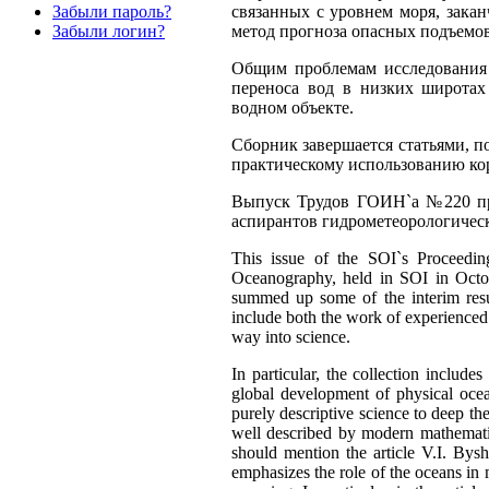
Забыли пароль?
связанных с уровнем моря, зака
Забыли логин?
метод прогноза опасных подъемов
Общим проблемам исследования 
переноса вод в низких широтах
водном объекте.
Сборник завершается статьями, 
практическому использованию ко
Выпуск Трудов ГОИН`а №220 пре
аспирантов гидрометеорологичес
This issue of the SOI`s Proceedin
Oceanography, held in SOI in Octob
summed up some of the interim result
include both the work of experienced 
way into science.
In particular, the collection incl
global development of physical oce
purely descriptive science to deep the
well described by modern mathematic
should mention the article V.I. Bysh
emphasizes the role of the oceans in