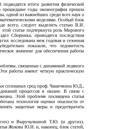
й подводятся итоги развития физической
 за прошедшие годы океанография прошла
ны, одной из важнейших среди всех наук о
 математическими моделями. Особый блок
е всего, следует выделить статью В.И.
 этой статье подчеркнута роль Мирового
здел Сборника, приводятся последствия
угих исследована меж годовая и сезонная
бедительно показали, что ледовитость
ческое значение для обеспечения работы
роблемы, связанные с динамикой ледяного
. Эти работы имеют четкую практическую
ики сплошных сред проф. Чашечкина Ю.Д.,
едований процессов в океане. В связи с
кеана. Этой проблеме посвящена статья
аботана технология оценки опасности от
ринять защитные меры и предотвратить
гих) и Выручалкиной Т.Ю. (и других).
ья Жукова Ю.Н. и, наконец, блок статей,