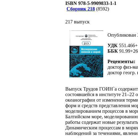
ISBN 978-5-9909833-1-1
Сборник 218
(8592)
217 выпуск
Опубликован 2
УДК
551.466+
ББК
91.99+26
Рецензенты:
доктор физ-ма
доктор геогр.
Выпуск Трудов ГОИН`а содержит 
состоявшейся в институте 21–22 
океанографии от изменения терми
форм и средств представления мо
моделированием процессов в мор
Балтийском море, моделированию
работы содержат новые результат
Динамическим процессам в морях 
наблюдений за течениями, явлени