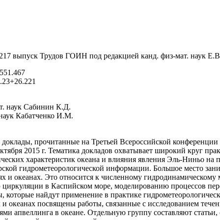
17 выпуск Трудов ГОИН под редакцией канд. физ-мат. наук Е.В
551.467
.23+26.221
т. наук Сабинин К.Д.
 наук Кабатченко И.М.
доклады, прочитанные на Третьей Всероссийской конференции 
октября 2015 г. Тематика докладов охватывает широкий круг пр
ческих характеристик океана и влияния явления Эль-Ниньо на п
рской гидрометеорологической информации. Большое место зани
ях и океанах. Это относится к численному гидродинамическому
 циркуляции в Каспийском море, моделированию процессов пер
ы, которые найдут применение в практике гидрометеорологическ
и океанах посвящены работы, связанные с исследованием тече
ями апвеллинга в океане. Отдельную группу составляют статьи, 