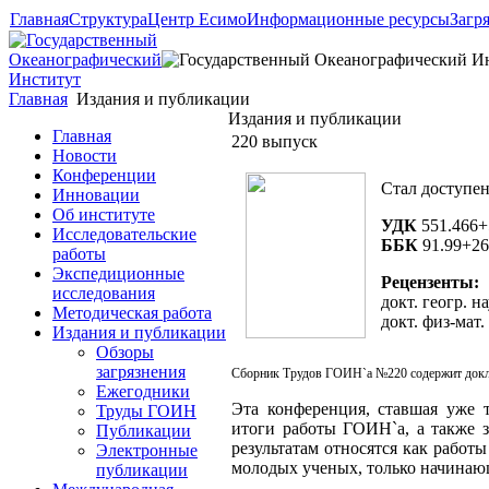
Главная
Структура
Центр Есимо
Информационные ресурсы
Загр
Главная
Издания и публикации
Издания и публикации
Главная
220 выпуск
Новости
Конференции
Стал доступен
Инновации
Об институте
УДК
551.466+
Исследовательские
ББК
91.99+26
работы
Экспедиционные
Рецензенты:
исследования
докт. геогр. н
Методическая работа
докт. физ-мат
Издания и публикации
Обзоры
загрязнения
Сборник Трудов ГОИН`а №220 содержит доклад
Ежегодники
Эта конференция, ставшая уже 
Труды ГОИН
итоги работы ГОИН`а, а также з
Публикации
результатам относятся как работ
Электронные
молодых ученых, только начинающ
публикации