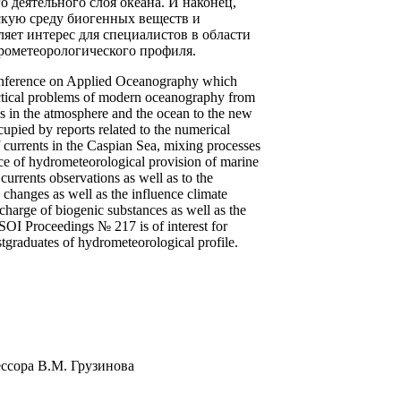
 деятельного слоя океана. И наконец,
скую среду биогенных веществ и
ет интерес для специалистов в области
дрометеорологического профиля.
Conference on Applied Oceanography which
ractical problems of modern oceanography from
es in the atmosphere and the ocean to the new
upied by reports related to the numerical
of currents in the Caspian Sea, mixing processes
tice of hydrometeorological provision of marine
currents observations as well as to the
 changes as well as the influence climate
scharge of biogenic substances as well as the
 SOI Proceedings № 217 is of interest for
tgraduates of hydrometeorological profile.
ссора В.М. Грузинова