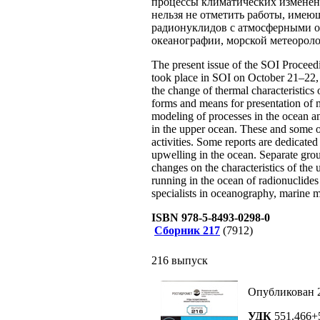
процессы климатических изменени
нельзя не отметить работы, имею
радионуклидов с атмосферными ос
океанографии, морской метеороло
The present issue of the SOI Procee
took place in SOI on October 21–22, 
the change of thermal characteristic
forms and means for presentation of m
modeling of processes in the ocean and
in the upper ocean. These and some ot
activities. Some reports are dedicated
upwelling in the ocean. Separate grou
changes on the characteristics of the 
running in the ocean of radionuclides
specialists in oceanography, marine m
ISBN 978-5-8493-0298-0
Сборник 217
(7912)
216 выпуск
Опубликован 2
УДК
551.466+