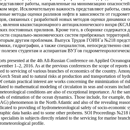
редставляют работы, направленные на минимизацию опасносте
вском море. Исключительную важность представляют работы, св
енные методы оценки разливов нефти в зависимости от гидромет
дов, связанных с разработкой новых методов оценки динамики о
е, явления квазистационарного антициклонического вихря (КСА
ких постоянных приливов. Кроме того, в сборнике содержатся
ности социально-экономических систем прибрежных территорий
оторым другим проблемам. Выпуск Трудов ГОИН`а №218 предста
мики, гидрографии, а также специалистов, непосредственно свя
 полезен студентам и аспирантам ВУЗ`ов гидрометеорологическ
rts presented at the 4th All-Russian Conference on Applied Oceanogra
mber 1–2, 2016. As at the previous conferences the scope of reports is
ted to servicing of various branches of economics of the country. Amon
erch Strait and to natural risks at production and transportation of hyd
ertain practical interest are works concerning the minimization of risks
elated to mathematical modeling of circulation in seas and oceans includ
ometeorological conditions are also of exceptional importance. At the 
 of estimation of the ocean dynamics. Those include, for example, the 
AG) phenomenon in the North Atlantic and also of the revealing reasons
edicated to providing of hydrometeorological safety of socio-economic s
raphic data banks and to some other probems. SOI Proceedings №218 is o
cialists in subjects directly related to the servicing for marine branch
rometeorological profile.