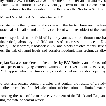
e by Yulin A.V., Timofeeva A.B. and others, the inter-annual and seaso
sented by the authors have convincingly shown that the ice cover of t
ical importance for the operation of the fleet over the Northern Sea Rout
S.M. and Vrazhkina A.N., Kabatchenko I.M.
ociated with the dynamics of ice cover in the Arctic Basin and the for
practical orientation and are fully consistent with the subject of the c
a famous specialist in the field of hydrodynamics and continuum mech
theoretical, laboratory and field studies of processes in the ocean. Du
tically. The report by Kholoptsev A.V. and others devoted to this issue a
ess the risk of rising levels and possible flooding. This technique all
aspian Sea are considered in the articles by E.V. Borisov and others an
l aspects of studying extreme values of sea level fluctuations. And, fi
Y. Filippov, which contains a physico-statistical method developed by 
 seas and oceans concern articles that contain the results of a study
cribe the results of model calculations of circulation in a limited water 
 assessing the state of the marine environment of the Black and Caspian
ng the state of coastal waters.