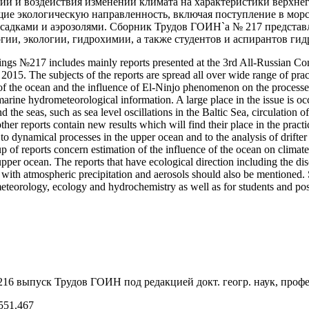
й и воздействия изменений климата на характеристики верхнего
щие экологическую направленность, включая поступление в мор
адками и аэрозолями. Сборник Трудов ГОИН`а № 217 представля
гии, экологии, гидрохимии, а также студентов и аспирантов ги
dings №217 includes mainly reports presented at the 3rd All-Russian 
2015. The subjects of the reports are spread all over wide range of p
s of the ocean and the influence of El-Ninjo phenomenon on the process
arine hydrometeorological information. A large place in the issue is occ
 the seas, such as sea level oscillations in the Baltic Sea, circulation 
her reports contain new results which will find their place in the prac
 to dynamical processes in the upper ocean and to the analysis of drifter 
p of reports concern estimation of the influence of the ocean on climate
upper ocean. The reports that have ecological direction including the di
 with atmospheric precipitation and aerosols should also be mentioned.
eteorology, ecology and hydrochemistry as well as for students and pos
16 выпуск Трудов ГОИН под редакцией докт. геогр. наук, профе
551.467