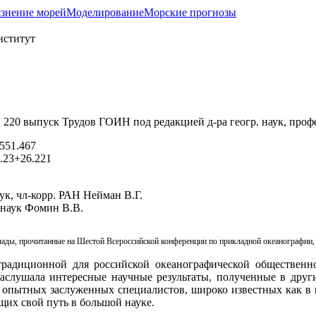
язнение морей
Моделирование
Морские прогнозы
 220 выпуск Трудов ГОИН под редакцией д-ра геогр. наук, проф
551.467
.23+26.221
аук, чл-корр. РАН Нейман В.Г.
. наук Фомин В.В.
ы, прочитанные на Шестой Всероссийской конференции по прикладной океанографии, 
традиционной для российской океанографической общественн
аслушала интересные научные результаты, полученные в друг
ы опытных заслуженных специалистов, широко известных как в н
их свой путь в большой науке.