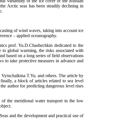
nal variability of the ice cover of the Russian
he Arctic seas has been steadily declining in
e.
ecasting of wind waves, taking into account ice
onference – applied oceanography.
anics prof. Yu.D.Chashechkin dedicated to the
e to global warming, the risks associated with
nd based on a long series of field observations
ows to take protective measures in advance and
d Vyruchalkina T.Yu. and others. The article by
nally, a block of articles related to sea level
the author for predicting dangerous level rises
 of the meridional water transport in the low
object.
 Seas and the development and practical use of