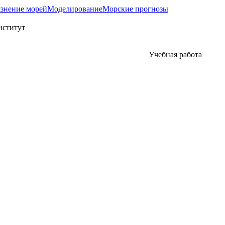
язнение морей
Моделирование
Морские прогнозы
Учебная работа