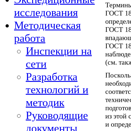
Термины
исследования
ГОСТ 18
определ
Методическая
ГОСТ 18
работа
впадающ
ГОСТ 18
Инспекции на
наблюде
сети
(см. так
Разработка
Поскольк
необход
технологий и
соответ
техничес
методик
подгото
Руководящие
из этой
и опред
документы