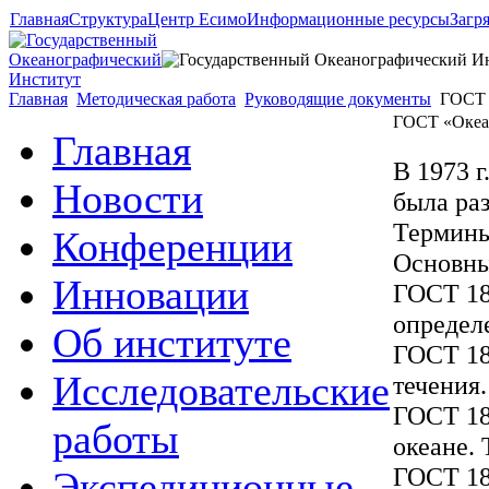
Главная
Структура
Центр Есимо
Информационные ресурсы
Загр
Главная
Методическая работа
Руководящие документы
ГОСТ «
ГОСТ «Океан
Главная
В 1973 
Новости
была ра
Термины
Конференции
Основны
Инновации
ГОСТ 18
определ
Об институте
ГОСТ 18
Исследовательские
течения
ГОСТ 18
работы
океане.
ГОСТ 18
Экспедиционные