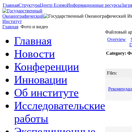
Главная
Структура
Центр Есимо
Информационные ресурсы
Загр
Главная
Фото и видео
Файловый а
Главная
Overview
D
Новости
Category: Ф
Конференции
Files:
Инновации
Об институте
Рекоменда
Исследовательские
работы
Экспедиционные