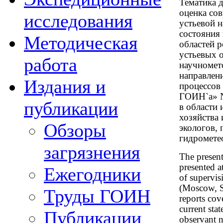
Тематика 
оценка со
исследования
устьевой н
состояния
Методическая
областей р
устьевых о
работа
научномет
направлен
Издания и
процессов
ГОИН`а» №
публикации
в области 
хозяйства 
Обзоры
экологов, 
гидромете
загрязнения
The present
presented a
Ежегодники
of supervis
(Moscow, S
Труды ГОИН
reports cov
current sta
Публикации
observant n