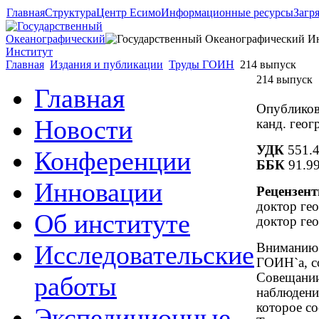
Главная
Структура
Центр Есимо
Информационные ресурсы
Загр
Главная
Издания и публикации
Труды ГОИН
214 выпуск
214 выпуск
Главная
Опубликов
Новости
канд. геог
УДК
551.4
Конференции
ББК
91.9
Инновации
Рецензент
доктор ге
Об институте
доктор гео
Исследовательские
Вниманию 
ГОИН`а, с
Совещании
работы
наблюдений
которое с
Экспедиционные