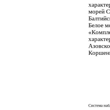
характе
морей С
Балтийс
Белое мо
«Компле
характе
Азовско
Коршенк
Система наб