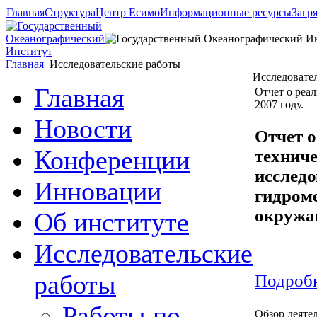
Главная
Структура
Центр Есимо
Информационные ресурсы
Загр
Главная
Исследовательские работы
Исследовате
Главная
Отчет о реа
2007 году.
Новости
Отчет о
Конференции
технич
исследо
Инновации
гидром
окружа
Об институте
Исследовательские
работы
Подробн
Работы по
Обзор деяте