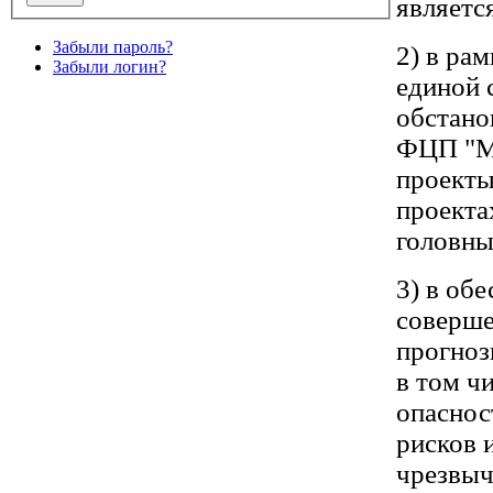
являетс
Забыли пароль?
2) в ра
Забыли логин?
единой 
обстано
ФЦП "М
проекты 2
проекта
головн
3) в об
соверше
прогноз
в том ч
опасно
рисков 
чрезвыч