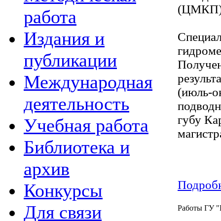
(ЦМКП)
работа
Издания и
Специал
гидроме
публикации
Получен
Международная
результ
(июль-о
деятельность
подводн
губу Ка
Учебная работа
магистр
Библиотека и
архив
Подробн
Конкурсы
Для связи
Работы ГУ "