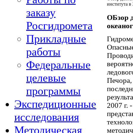
института в 
заказу
ОБзор д
Росгидромета
океаног
Прикладные
Гидроме
Опасные
работы
Проводи
Федеральные
вероятн
ледовог
целевые
Печора,
программы
последн
результ
Экспедиционные
2007 г. 
предста
исследования
техноло
Методическая
методич