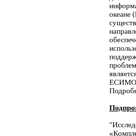
информа
океане 
существ
направл
обеспеч
использ
поддерж
проблем
являетс
ЕСИМ
Подробн
Подпро
"Исслед
«Компле