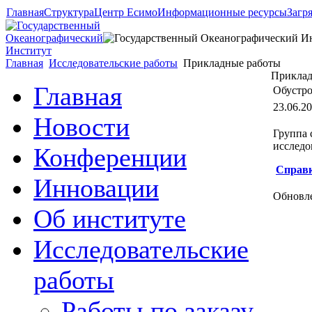
Главная
Структура
Центр Есимо
Информационные ресурсы
Загр
Главная
Исследовательские работы
Прикладные работы
Приклад
Главная
Обустро
23.06.20
Новости
Группа 
исследо
Конференции
Справк
Инновации
Обновле
Об институте
Исследовательские
работы
Работы по заказу