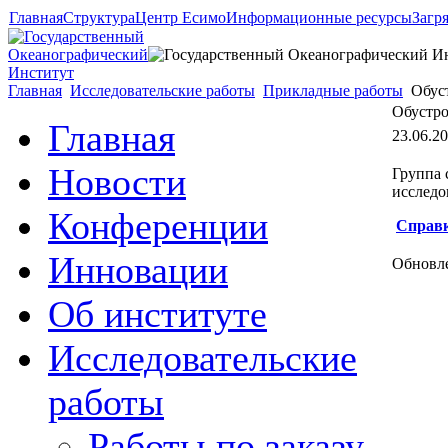
Главная
Структура
Центр Есимо
Информационные ресурсы
Загр
Главная
Исследовательские работы
Прикладные работы
Обуст
Обустро
Главная
23.06.20
Новости
Группа 
исследо
Конференции
Справк
Инновации
Обновле
Об институте
Исследовательские
работы
Работы по заказу