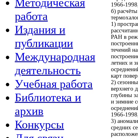
Методическая
1966-1998,
б) расчёт
работа
термохало
1) простра
Издания и
рассчитан
РАН в режи
публикации
построенны
течений н
Международная
построение
летних и з
деятельность
осреднени
карт пове
Учебная работа
2) сезонн
верхнего 
Библиотека и
глубины з
и зимние 
архив
осреднени
1966-1998
Конкурсы
3) аномал
средних с
расположе