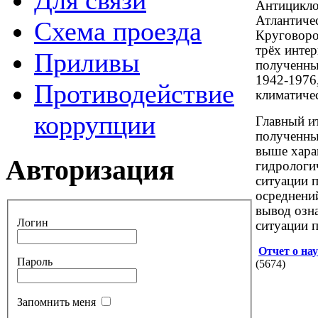
Для связи
Антицикло
Атлантиче
Схема проезда
Круговоро
трёх инте
Приливы
полученны
1942-1976
Противодействие
климатиче
коррупции
Главный и
полученны
выше харак
Авторизация
гидрологич
ситуации 
осреднений
вывод озн
Логин
ситуации 
Отчет о нау
Пароль
(5674)
Запомнить меня