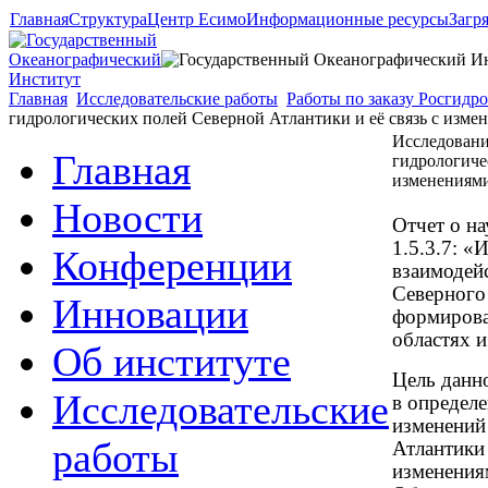
Главная
Структура
Центр Есимо
Информационные ресурсы
Загр
Главная
Исследовательские работы
Работы по заказу Росгидр
гидрологических полей Северной Атлантики и её связь с изме
Исследовани
Главная
гидрологиче
изменениями
Новости
Отчет о на
1.5.3.7: 
Конференции
взаимодейс
Северного 
Инновации
формирова
областях 
Об институте
Цель данн
Исследовательские
в определ
изменений
работы
Атлантики 
изменения