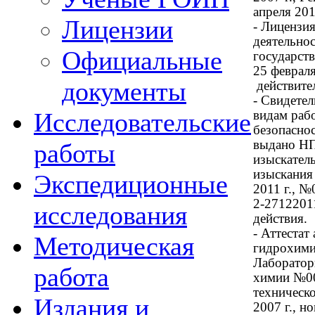
апреля 201
Лицензии
- Лицензия
деятельно
Официальные
государств
25 февраля
документы
действител
- Свидетел
Исследовательские
видам раб
безопаснос
выдано НП
работы
изыскател
изыскания
Экспедиционные
2011 г., 
2-27122011
исследования
действия.
- Аттестат
Методическая
гидрохими
Лаборатор
работа
химии №00
техническ
Издания и
2007 г., 