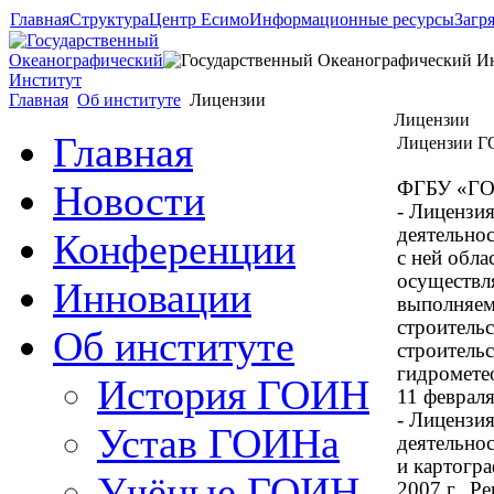
Главная
Структура
Центр Есимо
Информационные ресурсы
Загр
Главная
Об институте
Лицензии
Лицензии
Главная
Лицензии 
Новости
ФГБУ «ГОИ
- Лицензи
деятельно
Конференции
с ней обла
осуществл
Инновации
выполняем
строительс
Об институте
строитель
гидромете
История ГОИН
11 февраля
- Лицензи
Устав ГОИНа
деятельно
и картогр
Учёные ГОИН
2007 г., Р