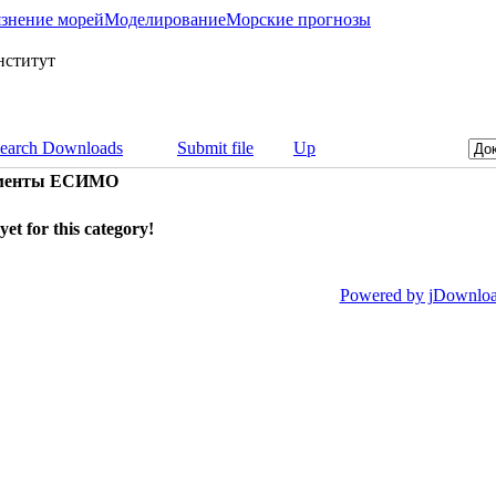
язнение морей
Моделирование
Морские прогнозы
earch Downloads
Submit file
Up
кументы ЕСИМО
 yet for this category!
Powered by jDownlo