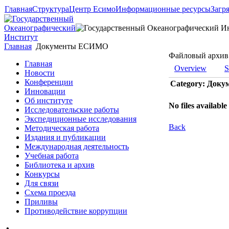
Главная
Структура
Центр Есимо
Информационные ресурсы
Загр
Главная
Документы ЕСИМО
Файловый архив
Главная
Overview
S
Новости
Конференции
Category: До
Инновации
Об институте
No files available
Исследовательские работы
Экспедиционные исследования
Back
Методическая работа
Издания и публикации
Международная деятельность
Учебная работа
Библиотека и архив
Конкурсы
Для связи
Схема проезда
Приливы
Противодействие коррупции