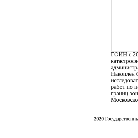
ГОИН с 20
катастрофи
администр
Накоплен 
исследова
работ по 
границ зо
Московско
2020
Государственн