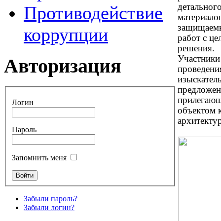
детальног
Противодействие
материалов
защищаемы
коррупции
работ с ц
решения.
Участники
Авторизация
проведени
изыскател
предложен
прилегающ
Логин
объектом 
архитектур
Пароль
Запомнить меня
Забыли пароль?
Забыли логин?