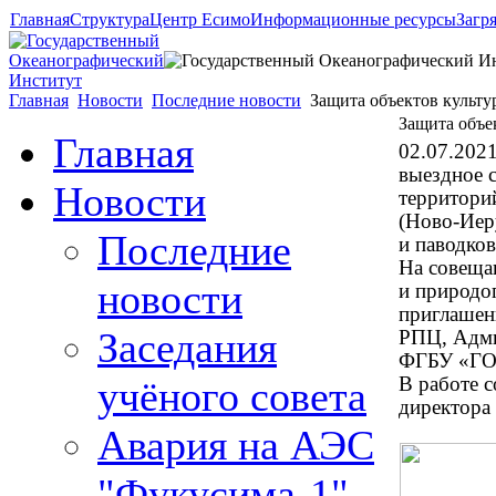
Главная
Структура
Центр Есимо
Информационные ресурсы
Загр
Главная
Новости
Последние новости
Защита объектов культу
Защита объе
Главная
02.07.202
выездное 
Новости
территори
(Ново-Иер
Последние
и паводков
На совеща
новости
и природо
приглашен
Заседания
РПЦ, Адми
ФГБУ «ГОИ
учёного совета
В работе 
директора
Авария на АЭС
"Фукусима-1"