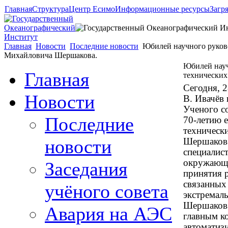
Главная
Структура
Центр Есимо
Информационные ресурсы
Загр
Главная
Новости
Последние новости
Юбилей научного руков
Михайловича Шершакова.
Юбилей науч
Главная
технических
Сегодня, 
Новости
В. Ивачёв 
Ученого с
Последние
70-летию е
техническ
новости
Шершаков 
специалис
окружающе
Заседания
принятия 
связанных
учёного совета
экстремал
Шершаков 
Авария на АЭС
главным к
автоматиз