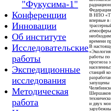
"Фукусима-1"
радиацион
Федераци
Конференции
В НПО «Та
впервые в
Инновации
трассерны
атмосферы
Об институте
необходим
времени п
Исследовательские
В настоящ
«Экология
работы
работы по
прогноза 
Экспедиционные
населенны
станций к
исследования
разработа
запущены 
Челябинск
Методическая
Шершаков 
технически
работа
и двух мо
зарубежны