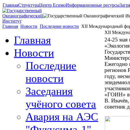
Главная
Структура
Центр Есимо
Информационные ресурсы
Загр
Главная
Новости
Последние новости
XII Международный фо
XII Междун
Главная
24-25 мая
«Экология
Новости
Государст
Министерс
Последние
Ежегодно 
регионов 
новости
году, несм
эпидемиол
Заседания
участнико
«ГОИН» в 
учёного совета
В. Ивачёв,
советник д
Авария на АЭС
"Фукусима-1"