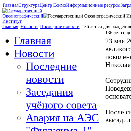
Главная
Структура
Центр Есимо
Информационные ресурсы
Загр
Главная
Новости
Последние новости
136 лет со дня рождени
136 лет со 
Главная
23 мая 2
великог
Новости
поколен
Последние
Николае
новости
Сотрудн
Новодев
Заседания
основате
учёного совета
После с
Авария на АЭС
высадил
"Фукусима-1"