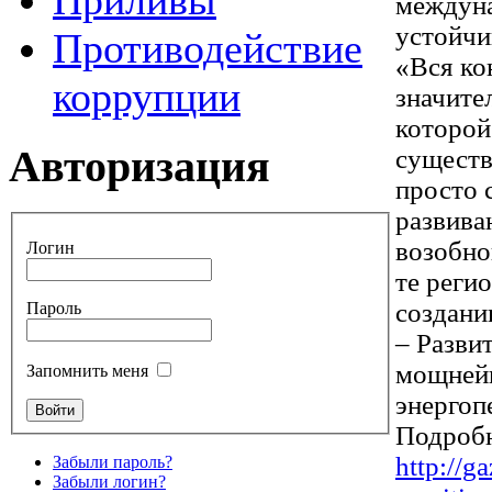
Приливы
междуна
устойчи
Противодействие
«Вся ко
коррупции
значите
которой
Авторизация
существ
просто 
развива
возобно
Логин
те реги
создани
Пароль
– Разви
мощнейш
Запомнить меня
энергоп
Подробн
http://g
Забыли пароль?
Забыли логин?