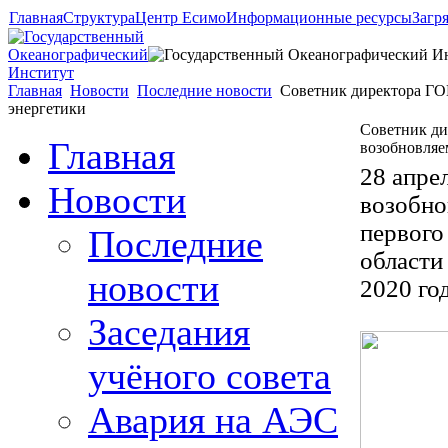
Главная
Структура
Центр Есимо
Информационные ресурсы
Загр
Главная
Новости
Последние новости
Советник директора ГО
энергетики
Советник ди
Главная
возобновляе
28 апре
Новости
возобно
первого
Последние
области
новости
2020 год
Заседания
учёного совета
Авария на АЭС