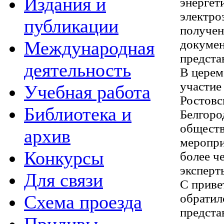
Издания и
энергет
электро
публикации
получен
Международная
докумен
предста
деятельность
В церем
участие
Учебная работа
Ростовс
Библиотека и
Белгоро
обществ
архив
меропри
Конкурсы
более ч
эксперт
Для связи
С приве
Схема проезда
обратил
предста