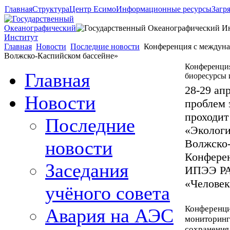
Главная
Структура
Центр Есимо
Информационные ресурсы
Загр
Главная
Новости
Последние новости
Конференция с междуна
Волжско-Каспийском бассейне»
Конференция
Главная
биоресурсы 
28-29 ап
Новости
проблем 
проходит
Последние
«Экологи
новости
Волжско-
Конферен
Заседания
ИПЭЭ РА
«Челове
учёного совета
Конференци
Авария на АЭС
мониторинг
сохранения 