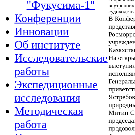
"Фукусима-1"
внутренних
судоходств
Конференции
В Конфер
представ
Инновации
Росморре
Об институте
учрежден
Казахста
Исследовательские
На откры
выступи
работы
исполняю
Генераль
Экспедиционные
приветст
исследования
Ястребов
природны
Методическая
Митин Се
председа
работа
продовол