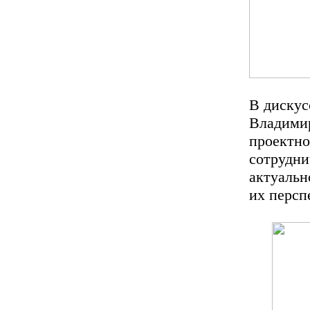
В дискус
Владимир
проектн
сотрудн
актуальн
их персп