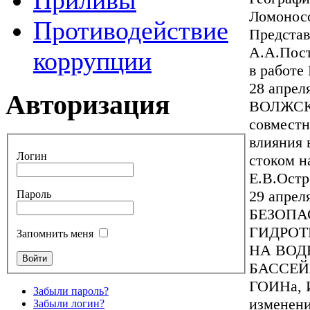
Приливы
Ломоносо
Противодействие
Представ
А.А.Пост
коррупции
в работе
28 апре
Авторизация
ВОЛЖСК
совмест
влияния 
Логин
стоком н
Е.В.Остр
29 апре
Пароль
БЕЗОПА
ГИДРОТ
Запомнить меня
НА ВОД
БАССЕЙН
ГОИНа, 
Забыли пароль?
изменени
Забыли логин?