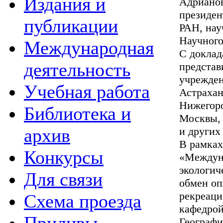
Издания и
Адрианов
президен
публикации
РАН, нау
Научного
Международная
С доклад
деятельность
представ
учрежден
Учебная работа
Астрахан
Нижегоро
Библиотека и
Москвы, 
архив
и других
В рамках
Конкурсы
«Междуна
экологич
Для связи
обмен оп
рекреаци
Схема проезда
кафедрой
Географи