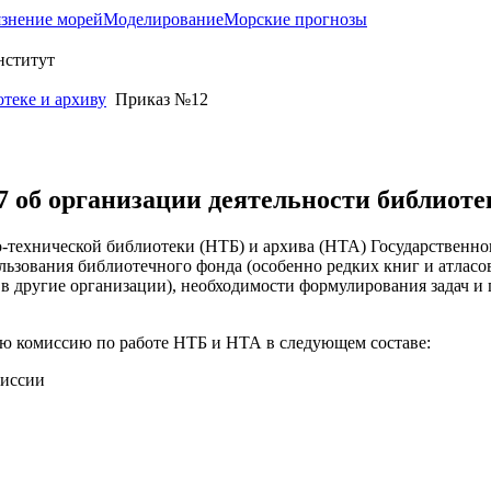
язнение морей
Моделирование
Морские прогнозы
теке и архиву
Приказ №12
7 об организации деятельности библиоте
о-технической библиотеки (НТБ) и архива (НТА)
Государственно
ользования библиотечного фонда
(особенно редких книг и атласо
 в другие организации), необходимости формулирования задач 
ую комиссию по работе НТБ и НТА в следующем составе:
миссии