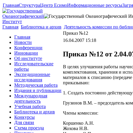
Главная
Структура
Центр Есимо
Информационные ресурсы
Загр
Главная
Библиотека и архив
Деятельность комиссии по библио
Приказ №12
Главная
16.04.2007 15:18
Новости
Конференции
Приказ №12 от 2.04.0
Инновации
Об институте
Исследовательские
В целях улучшения работы научн
работы
комплектования, хранения и исп
Экспедиционные
материалов к списанию (передаче
исследования
приказываю:
Методическая работа
Издания и публикации
1. Создать постоянно действующ
Международная
деятельность
Грузинов В.М. – председатель ко
Учебная работа
Библиотека и архив
Члены комиссии:
Конкурсы
Для связи
Коршенко А.Н.
Схема проезда
Жохова Н.В.