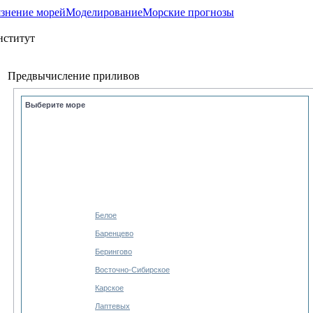
язнение морей
Моделирование
Морские прогнозы
Предвычисление приливов